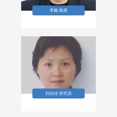
李巍 教授
刘佳佳 研究员