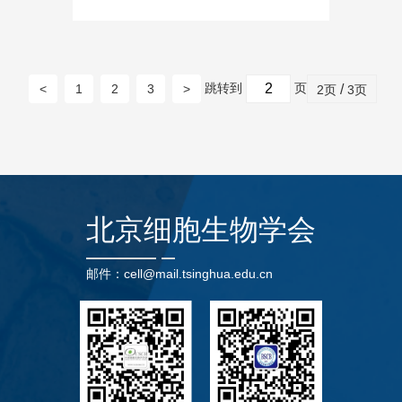
跳转到
页
<
1
2
3
>
/
2页
3页
北京细胞生物学会
邮件：cell@mail.tsinghua.edu.cn