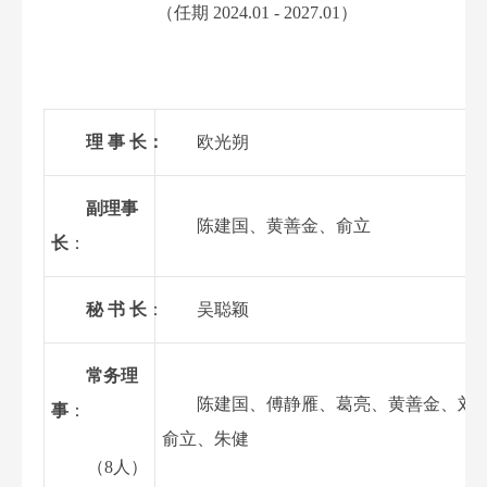
（任期
20
2
4
.
0
1
-
20
2
7
.
0
1
）
理 事 长：
欧光朔
副理事
陈建国、黄善金、俞立
长
：
秘
书
长
：
吴聪颖
常务理
陈建国、傅静雁、葛亮
、黄善金、
刘
事
：
俞立
、朱健
（
8
人）