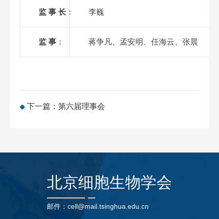
监
事
长
：
李巍
监
事
：
蒋争凡
、
孟安明
、
任海云、张晨
下一篇：第六届理事会
北京细胞生物学会
邮件：cell@mail.tsinghua.edu.cn