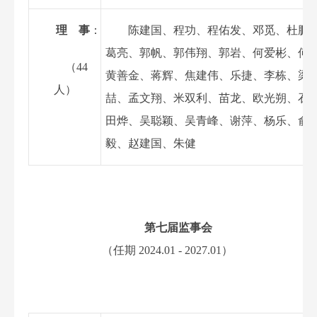
理
事
：
陈建国、程功、程佑发、
邓
觅
、
杜
鹏
葛亮、
郭帆
、
郭伟翔
、
郭岩、
何爱彬
、何
（
44
黄善金、蒋辉、焦建伟、乐捷、李栋、
梁
人）
喆
、
孟文翔、米双利、
苗龙
、
欧光朔、石
田烨、吴聪颖、吴青峰、
谢
萍
、
杨
乐
、俞
毅
、
赵建国、朱健
第
七
届监事会
（任期
20
2
4
.
0
1
-
20
2
7
.
0
1
）